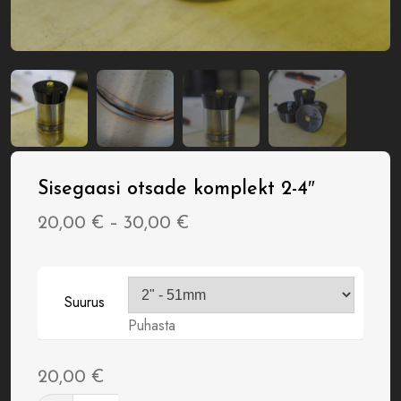
Sisegaasi otsade komplekt 2-4″
Price
20,00
€
–
30,00
€
range:
20,00 €
Suurus
through
Puhasta
30,00 €
20,00
€