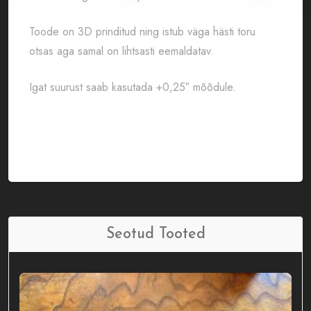
Toode on 3D prinditud ning istub väga hästi toru
otsas aga samal on lihtsasti eemaldatav.
Igat suurust saab kasutada +0,25″ mõõdule.
Seotud Tooted