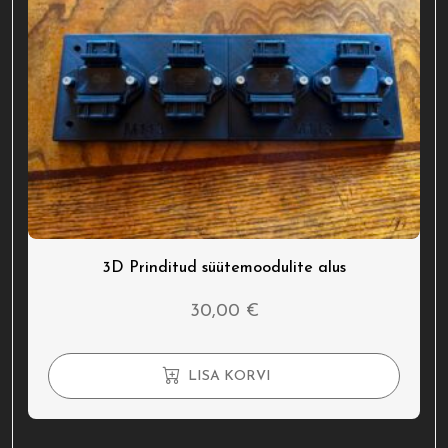
3D Prinditud süütemoodulite alus
30,00
€
LISA KORVI