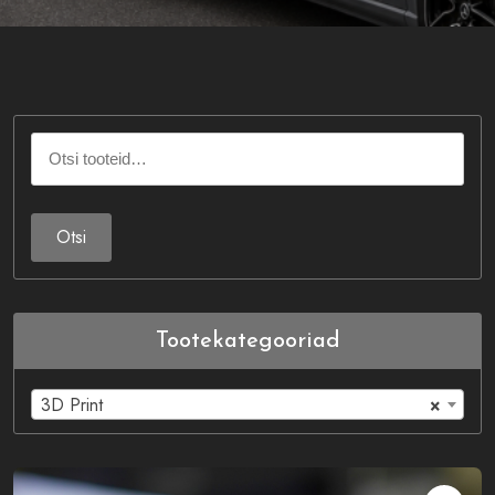
Otsi:
Otsi
Tootekategooriad
3D Print
×