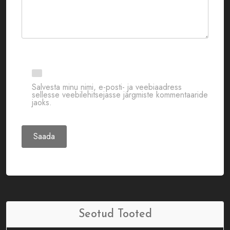
Salvesta minu nimi, e-posti- ja veebiaadress
sellesse veebilehitsejasse järgmiste kommentaaride
jaoks.
Seotud Tooted