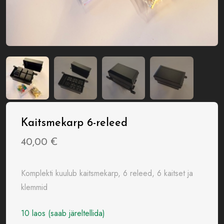
Kaitsmekarp 6-releed
40,00
€
Komplekti kuulub kaitsmekarp, 6 releed, 6 kaitset ja
klemmid
10 laos (saab järeltellida)