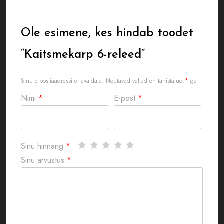
Ole esimene, kes hindab toodet
“Kaitsmekarp 6-releed”
Sinu e-postiaadressi ei avaldata.
Nõutavad väljad on tähistatud
*
-ga
Nimi
*
E-post
*
Sinu hinnang
*
Sinu arvustus
*