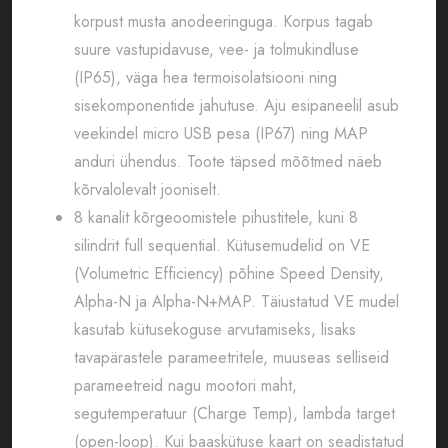
korpust musta anodeeringuga. Korpus tagab
suure vastupidavuse, vee- ja tolmukindluse
(IP65), väga hea termoisolatsiooni ning
sisekomponentide jahutuse. Aju esipaneelil asub
veekindel micro USB pesa (IP67) ning MAP
anduri ühendus. Toote täpsed mõõtmed näeb
kõrvalolevalt jooniselt.
8 kanalit kõrgeoomistele pihustitele, kuni 8
silindrit full sequential. Kütusemudelid on VE
(Volumetric Efficiency) põhine Speed Density,
Alpha-N ja Alpha-N+MAP. Täiustatud VE mudel
kasutab kütusekoguse arvutamiseks, lisaks
tavapärastele parameetritele, muuseas selliseid
parameetreid nagu mootori maht,
segutemperatuur (Charge Temp), lambda target
(open-loop). Kui baaskütuse kaart on seadistatud