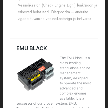
Veaindikaatori (Check Engine Light) funktsioon ja
erinevad hoiatused. Diagnostika – andurite
vigade kuvamine veaindikaatoriga ja tarkvaras.