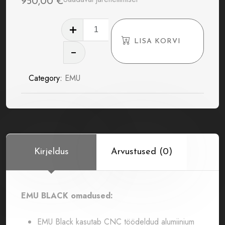
950,00
€
Ecumaster
EMU
LISA KORVI
Black
kogus
Category:
EMU
Kirjeldus
Arvustused (0)
EMU BLACK omadused:
EMU Black kasutab CNC töödeldud alumiinium