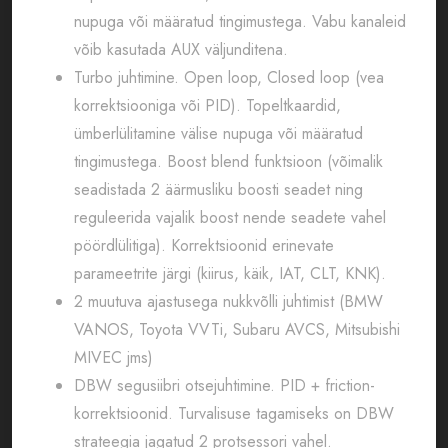
nupuga või määratud tingimustega. Vabu kanaleid
võib kasutada AUX väljunditena.
Turbo juhtimine. Open loop, Closed loop (vea
korrektsiooniga või PID). Topeltkaardid,
ümberlülitamine välise nupuga või määratud
tingimustega. Boost blend funktsioon (võimalik
seadistada 2 äärmusliku boosti seadet ning
reguleerida vajalik boost nende seadete vahel
pöördlülitiga). Korrektsioonid erinevate
parameetrite järgi (kiirus, käik, IAT, CLT, KNK).
2 muutuva ajastusega nukkvõlli juhtimist (BMW
VANOS, Toyota VVTi, Subaru AVCS, Mitsubishi
MIVEC jms)
DBW segusiibri otsejuhtimine. PID + friction-
korrektsioonid. Turvalisuse tagamiseks on DBW
strateegia jagatud 2 protsessori vahel.