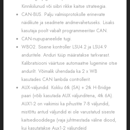
Kinnikiilunud või siibri rikke kaitse strateegia.
CAN-BUS. Palju valmisprotokolle erinevate
näidikute ja seadmete andmevahetuseks. Lisaks
kasutaja poolt vabalt programmeeritav CAN.
CAN-nupupaneelide tugi.
WBO2. Sisene kontroller LSU4.2 ja LSU4.9
anduritele. Anduri tüüp määratakse tarkvarast.
Kalibratsiooni väärtuse automaatne lugemine otse
andurilt. Võimalik ühendada ka 2 x WB
kasutades CAN lambda controllerit.
AUX-väljundid. Kokku 6tk (5A) + 2tk H-Bridge
paari (võib kasutada AUX väljunditena, 4tk 6A).
AUX1-2 on vaikimisi ka pihustite 7-8 väljundid,
mistõttu antud väljundid ei ole varustatud siseste
kaitsedioodidega (vaja juhtmestada väline diood,
kui kasutatakse Aux1-2 väljundeid