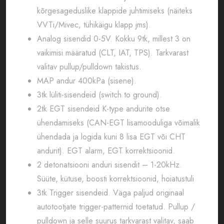
kõrgesageduslike klappide juhtimiseks (näiteks
VVTi/Mivec, tühikäigu klapp jms).
Analog sisendid 0-5V. Kokku 9tk, millest 3 on
vaikimisi määratud (CLT, IAT, TPS). Tarkvarast
valitav pullup/pulldown takistus.
MAP andur 400kPa (sisene).
3tk lüliti-sisendeid (switch to ground).
2tk EGT sisendeid K-type andurite otse
ühendamiseks (CAN-EGT lisamooduliga võimalik
ühendada ja logida kuni 8 lisa EGT või CHT
andurit). EGT alarm, EGT korrektsioonid.
2 detonatsiooni anduri sisendit – 1-20kHz.
Süüte, kütuse, boosti korrektsioonid, hoiatustuli
3tk Trigger sisendeid. Väga paljud originaal
autotootjate trigger-patternid toetatud. Pullup /
pulldown ja selle suurus tarkvarast valitav, saab