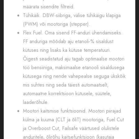
määrata sisendite filtreid.
Tühikäik. DBW-siibriga, välise tühikäigu klapiga
(PWM) või mootoriga (stepper).
Flex Fuel. Oma sisend FF-anduri ühendamiseks.
FF anduriga mõõdab aju etanoli-% sisaldust
kütuses ning lisaks ka kütuse temperatuuri.
Õigesti seadistatud aju tagab optimaalse mootori
töö bensiiniga, maksimaalse etanooli sisaldusega
kütusega ning nende vahepealse seguga ükskõik
mis suhtes ning seda täiesti automaatselt,
automaatne korrektsioon kütusele, süütele,
laaderõhule.
Mootori kaitsmise funktsioonid. Mootori piirajad
külma ja kuuma (CLT ja õliT) mootoriga, Fuel Cut
ja Overboost Cut, Failsafe väärtused olulistele
anduritele, õlirõhu kaitsefunktsioon (kasutaja