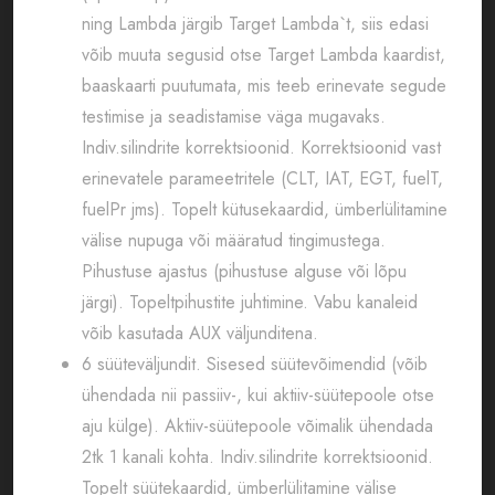
ning Lambda järgib Target Lambda`t, siis edasi
võib muuta segusid otse Target Lambda kaardist,
baaskaarti puutumata, mis teeb erinevate segude
testimise ja seadistamise väga mugavaks.
Indiv.silindrite korrektsioonid. Korrektsioonid vast
erinevatele parameetritele (CLT, IAT, EGT, fuelT,
fuelPr jms). Topelt kütusekaardid, ümberlülitamine
välise nupuga või määratud tingimustega.
Pihustuse ajastus (pihustuse alguse või lõpu
järgi). Topeltpihustite juhtimine. Vabu kanaleid
võib kasutada AUX väljunditena.
6 süüteväljundit. Sisesed süütevõimendid (võib
ühendada nii passiiv-, kui aktiiv-süütepoole otse
aju külge). Aktiiv-süütepoole võimalik ühendada
2tk 1 kanali kohta. Indiv.silindrite korrektsioonid.
Topelt süütekaardid, ümberlülitamine välise